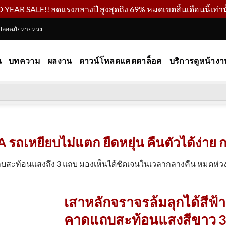
YEAR SALE!! ลดแรงกลางปี สูงสุดถึง 69% หมดเขตสิ้นเดือนนี้เท่านั
ปลอดภัยหายห่วง
น
บทความ
ผลงาน
ดาวน์โหลดแคตตาล็อค
บริการดูหน้างา
 รถเหยียบไม่แตก ยืดหยุ่น คืนตัวได้ง่าย ก
บสะท้อนแสงถึง 3 แถบ มองเห็นได้ชัดเจนในเวลากลางคืน หมดห่วงเรื
เสาหลักจราจรล้มลุกได้สีฟ้า
คาดแถบสะท้อนแสงสีขาว 3