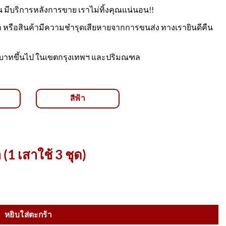
น มีบริการหลังการขาย เราไม่ทิ้งคุณแน่นอน!!
า หรือสินค้ามีความชำรุดเสียหายจากการขนส่ง ทางเรายินดีคืน
499 บาทขึ้นไป ในเขตกรุงเทพฯ และปริมณฑล
สีฟ้า
 (1 เสาใช้ 3 ชุด)
ดุ PE+EVA สูง 89 Cm. คาดแถบสะท้อนแสงสีขาว 3 แถบ ชิ้น
หยิบใส่ตะกร้า