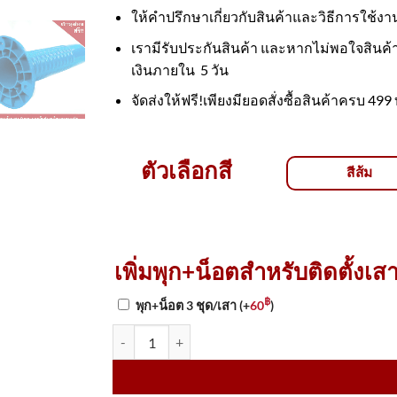
ให้คำปรึกษาเกี่ยวกับสินค้าและวิธีการใช้งา
เรามีรับประกันสินค้า และหากไม่พอใจสินค้
เงินภายใน 5 วัน
จัดส่งให้ฟรี!เพียงมียอดสั่งซื้อสินค้าครบ 
ตัวเลือกสี
สีส้ม
เพิ่มพุก+น็อตสำหรับติดตั้งเสา
฿
พุก+น็อต 3 ชุด/เสา
(+
60
)
จำนวน เสาหลักจราจรล้มลุกได้สีฟ้า มีจุกด้านบน วัส