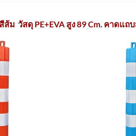
สีส้ม วัสดุ PE+EVA สูง 89 Cm. คาดแ