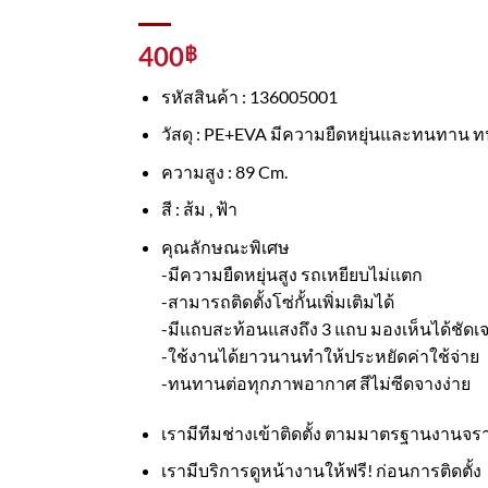
400
฿
รหัสสินค้า : 136005001
วัสดุ : PE+EVA มีความยืดหยุ่นและทนทาน
ความสูง : 89 Cm.
สี : ส้ม , ฟ้า
คุณลักษณะพิเศษ
-มีความยืดหยุ่นสูง รถเหยียบไม่แตก
-สามารถติดตั้งโซ่กั้นเพิ่มเติมได้
-มีแถบสะท้อนแสงถึง 3 แถบ มองเห็นได้ชัด
-ใช้งานได้ยาวนานทำให้ประหยัดค่าใช้จ่าย
-ทนทานต่อทุกภาพอากาศ สีไม่ซีดจางง่าย
เรามีทีมช่างเข้าติดตั้ง ตามมาตรฐานงานจร
เรามีบริการดูหน้างานให้ฟรี! ก่อนการติดตั้ง