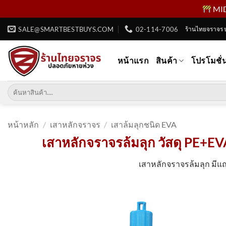
MID 
ข้าม
SALE@SMARTBESTBUYS.COM
02-114-7006
ร้านไทยจราจร 
ไป
ยัง
หน้าแรก
สินค้า
โปรโมชั่
เนื้อหา
ค้นหา:
หน้าหลัก
/
เสาหลักจราจร
/
เสาล้มลุกชนิด EVA
เสาหลักจราจรล้มลุก วัสดุ PE+EVA
เสาหลักจราจรล้มลุก มีแถ