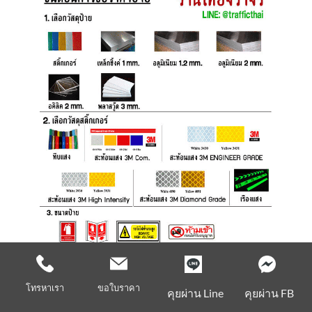
โทรหาเรา
ขอใบราคา
คุยผ่าน Line
คุยผ่าน FB