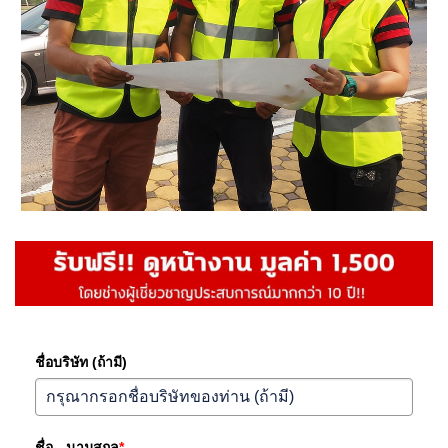
ชื่อบริษัท (ถ้ามี)
ชื่อ - นามสกุล
*