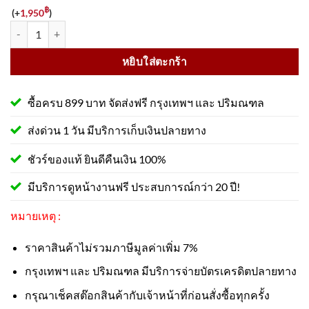
฿
(+
1,950
)
จำนวน ป้ายห้ามผ่านนั่งร้านชำรุด PS27 สะท้อนแสง 3M ชิ้น
หยิบใส่ตะกร้า
ซื้อครบ 899 บาท จัดส่งฟรี กรุงเทพฯ และ ปริมณฑล
ส่งด่วน 1 วัน มีบริการเก็บเงินปลายทาง
ชัวร์ของแท้ ยินดีคืนเงิน 100%
มีบริการดูหน้างานฟรี ประสบการณ์กว่า 20 ปี!
หมายเหตุ :
ราคาสินค้าไม่รวมภาษีมูลค่าเพิ่ม 7%
กรุงเทพฯ และ ปริมณฑล มีบริการจ่ายบัตรเครดิตปลายทาง
กรุณาเช็คสต๊อกสินค้ากับเจ้าหน้าที่ก่อนสั่งซื้อทุกครั้ง