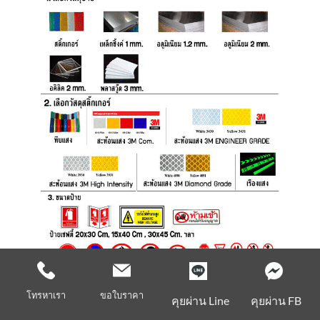
โทรหาเรา
ขอใบราคา
คุยผ่าน Line
คุยผ่าน FB
สังเกตจุดที่เกิดอุบัติเหตุ หรือ จุดที่สับสนในการใช้เส้นทาง