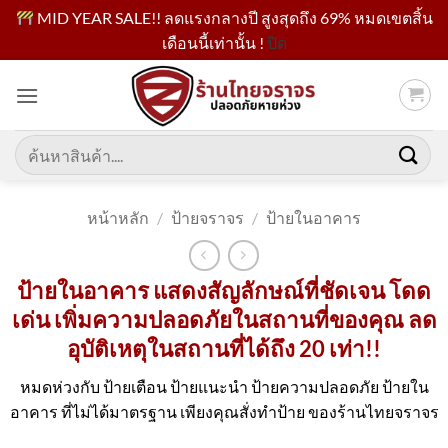
MID YEAR SALE!! ลดแรงกลางปี สูงสุดถึง 69% หมดเขตสิ้น
เดือนนี้เท่านั้น !
ปิด
ข้าม
ไป
ยัง
เนื้อหา
ค้นหา:
หน้าหลัก
/
ป้ายจราจร
/
ป้ายในอาคาร
ป้ายในอาคาร แสดงสัญลักษณ์ที่ชัดเจน โดด
เด่น เพิ่มความปลอดภัยในสถานที่ของคุณ ลด
อุบัติเหตุในสถานที่ได้ถึง 20 เท่า!!
หมดห่วงกับ ป้ายเตือน ป้ายแนะนำ ป้ายความปลอดภัย ป้ายใน
อาคาร ที่ไม่ได้มาตรฐาน เพียงคุณสั่งทำป้าย ของร้านไทยจราจร